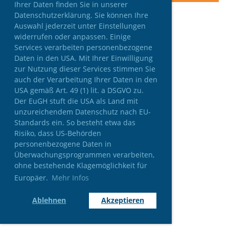
Ihrer Daten finden Sie in unserer
Datenschutzerklärung. Sie können Ihre
Auswahl jederzeit unter Einstellungen
widerrufen oder anpassen. Einige
Services verarbeiten personenbezogene
Daten in den USA. Mit Ihrer Einwilligung
zur Nutzung dieser Services stimmen Sie
auch der Verarbeitung Ihrer Daten in den
USA gemäß Art. 49 (1) lit. a DSGVO zu.
Der EuGH stuft die USA als Land mit
unzureichendem Datenschutz nach EU-
Standards ein. So besteht etwa das
Risiko, dass US-Behörden
personenbezogene Daten in
Überwachungsprogrammen verarbeiten,
ohne bestehende Klagemöglichkeit für
Europäer.
Mehr Infos
Ablehnen
Akzeptieren