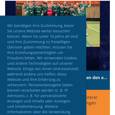
Wir benötigen Ihre Zustimmung, bevor
Sie unsere Website weiter besuchen
können. Wenn Sie unter 16 Jahre alt sind
und Ihre Zustimmung zu freiwilligen
Diensten geben möchten, müssen Sie
Ihre Erziehungsberechtigten um
Erlaubnis bitten. Wir verwenden Cookies
und andere Technologien auf unserer
Website. Einige von ihnen sind essenziell,
während andere uns helfen, diese
🚨Atemberaubender Sensationssieg gegen den amtierenden IFL-Meister!🚨
Website und Ihre Erfahrung zu
10.10.2025
, Steinbichler Harald
verbessern. Personenbezogene Daten
können verarbeitet werden (z. B. IP-
Adressen), z. B. für personalisierte
Drittes Spiel in dieser Saison und ein weiterer
Anzeigen und Inhalte oder Anzeigen-
Favorit verbrannte sich am Feuer der jungen
und Inhaltsmessung. Weitere
Drachen.🔥
Informationen über die Verwendung