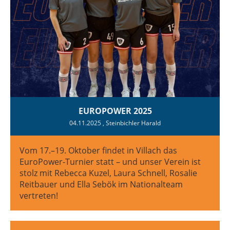
EUROPOWER 2025
04.11.2025
, Steinbichler Harald
Vom 17.–19. Oktober findet in Villach das
EuroPower-Turnier statt – und unser Verein ist
stolz mit Rebecca Kuzel, Laura Schnell, Rosalie
Reitbauer und Ella Sebök im Nationalteam
vertreten!