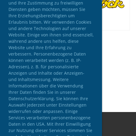
und Ihre Zustimmung zu freiwilligen
Diensten geben möchten, müssen Sie
Ihre Erziehungsberechtigten um
Erlaubnis bitten. Wir verwenden Cookies
und andere Technologien auf unserer
Website. Einige von ihnen sind essenziell,
während andere uns helfen, diese
Website und Ihre Erfahrung zu
verbessern. Personenbezogene Daten
können verarbeitet werden (z. B. IP-
Adressen), z. B. für personalisierte
Anzeigen und Inhalte oder Anzeigen-
und Inhaltsmessung. Weitere
Informationen über die Verwendung
Ihrer Daten finden Sie in unserer
Datenschutzerklärung. Sie können Ihre
Auswahl jederzeit unter Einstellungen
widerrufen oder anpassen. Einige
Services verarbeiten personenbezogene
Daten in den USA. Mit Ihrer Einwilligung
zur Nutzung dieser Services stimmen Sie